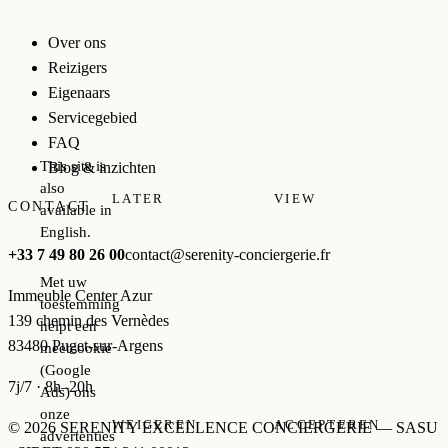
Over ons
Reizigers
Eigenaars
Servicegebied
FAQ
This site is
Blog & inzichten
also
LATER
VIEW
CONTACT
available in
English.
+33 7 49 80 26 00
contact@serenity-conciergerie.fr
Met uw
Immeuble Center Azur
toestemming
139 chemin des Vernèdes
helpt een
83480 Puget-sur-Argens
meetcookie
(Google
7j/7 · 8h–20h
Ads) ons
onze
WEIGEREN
ACCEPTEREN
© 2026 SERENITY EXCELLENCE CONCIERGERIE — SASU
advertenties