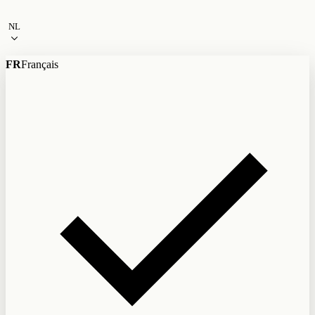
Naar de inhoud
NL
FR
Français