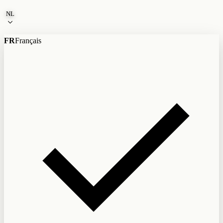
Naar de inhoud
NL
FR
Français