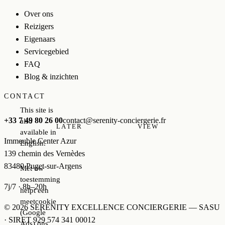
Over ons
Reizigers
Eigenaars
Servicegebied
FAQ
Blog & inzichten
CONTACT
This site is
+33 7 49 80 26 00
contact@serenity-conciergerie.fr
also
LATER
VIEW
available in
Immeuble Center Azur
English.
139 chemin des Vernèdes
83480 Puget-sur-Argens
Met uw
toestemming
7j/7 · 8h–20h
helpt een
meetcookie
© 2026 SERENITY EXCELLENCE CONCIERGERIE — SASU
(Google
· SIRET 929 574 341 00012
Ads) ons