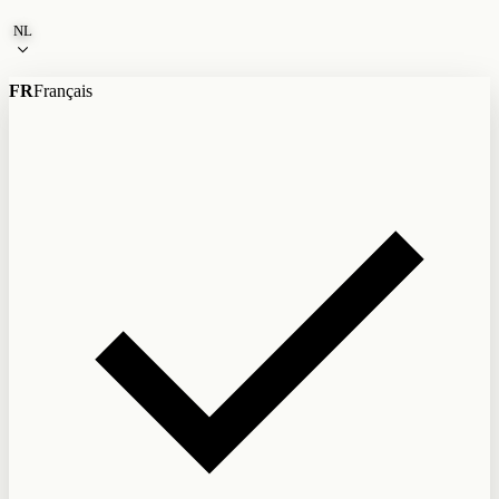
Naar de inhoud
NL
FR
Français