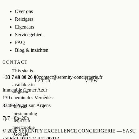
Over ons
Reizigers
Eigenaars
Servicegebied
FAQ
Blog & inzichten
CONTACT
This site is
+33 7 49 80 26 00
contact@serenity-conciergerie.fr
also
LATER
VIEW
available in
Immeuble Center Azur
English.
139 chemin des Vernèdes
83480 Puget-sur-Argens
Met uw
toestemming
7j/7 · 8h–20h
helpt een
meetcookie
© 2026 SERENITY EXCELLENCE CONCIERGERIE — SASU
(Google
· SIRET 929 574 341 00012