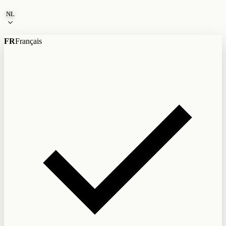
Naar de inhoud
NL
FR
Français