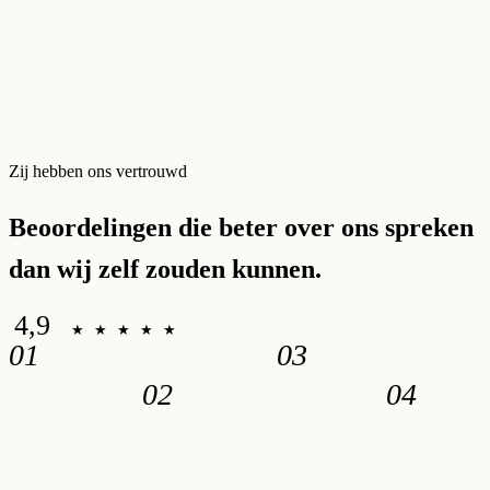
Zij hebben ons vertrouwd
Beoordelingen die beter over ons spreken
dan wij zelf zouden kunnen.
4,9
/ 5
★ ★ ★ ★ ★
47 GEVERIFIEERDE BEOORDELINGEN
01
03
02
04
«
Déborah a
«
Une
fait un super
expérience
«
La villa est
«
Notre
travail. Elle
incroyable
superbe, avec
séjour en
prend tout en
du début à