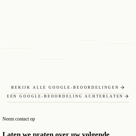
tous les
famille a été
charge,
la fin ! La
aménagements
mémorable
s’occupe de
maison
pour passer un
grâce à
tout, et avec le
était
bon séjour…
l’organisation
sourire en
splendide.»
je
impeccable.»
plus.»
recommande à
YANN
1000%.»
ROMARIC
VOYAGEUR
MARC-ANDRÉ
VOYAGEUR ·
· JUILLET
LECOINTRE
FAMILLE ·
2025 ·
PROPRIÉTAIRE
IDY THOMAS
JUILLET 2025
GOOGLE
· SEPTEMBRE
· AIRBNB
VOYAGEUR ·
2025 · AIRBNB
AOÛT 2025 ·
AIRBNB
BEKIJK ALLE GOOGLE-BEOORDELINGEN
EEN GOOGLE-BEOORDELING ACHTERLATEN
Neem contact op
Laten we praten over uw volgende