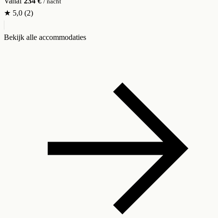
Vanaf
234 €
/ nacht
★
5,0
(2)
Bekijk alle accommodaties