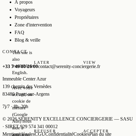
À propos
Voyageurs
Propriétaires
Zone d'intervention
FAQ
Blog & veille
CONTACT
This site is
also
LATER
VIEW
available in
+33 7 49 80 26 00
contact@serenity-conciergerie.fr
English.
Immeuble Center Azur
139 chemin des Vernèdes
Avec votre
83480 Puget-sur-Argens
accord, un
cookie de
7j/7 · 8h–20h
mesure
(Google
© 2026 SERENITY EXCELLENCE CONCIERGERIE — SASU
Ads) nous
· SIRET 929 574 341 00012
aide à
REFUSER
ACCEPTER
Mentions légales
CGU
Confidentialité
Cookies
Plan du site
améliorer