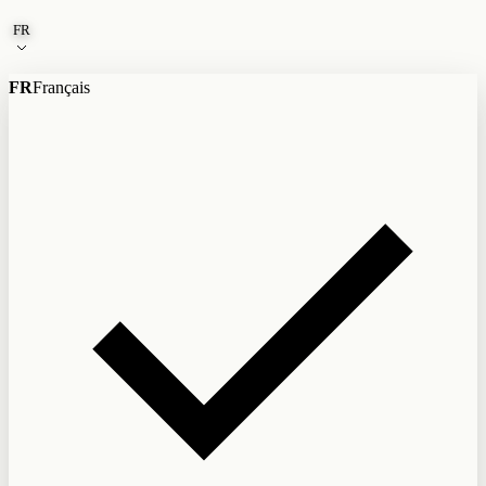
Aller au contenu
FR
FR
Français