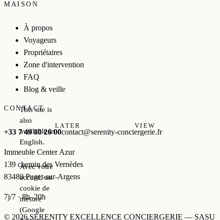
MAISON
À propos
Voyageurs
Propriétaires
Zone d'intervention
FAQ
Blog & veille
CONTACT
This site is
also
LATER
VIEW
available in
+33 7 49 80 26 00
contact@serenity-conciergerie.fr
English.
Immeuble Center Azur
139 chemin des Vernèdes
Avec votre
83480 Puget-sur-Argens
accord, un
cookie de
7j/7 · 8h–20h
mesure
(Google
© 2026 SERENITY EXCELLENCE CONCIERGERIE — SASU