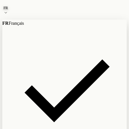
Aller au contenu
FR
FR
Français