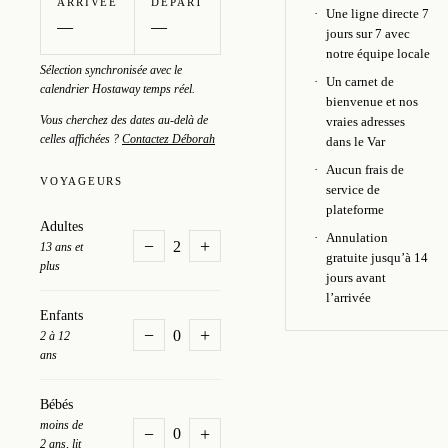
ARRIVÉE
DÉPART
Une ligne directe 7
jours sur 7 avec
notre équipe locale
Sélection synchronisée avec le
Un carnet de
calendrier Hostaway temps réel.
bienvenue et nos
Vous cherchez des dates au-delà de
vraies adresses
celles affichées ?
Contactez Déborah
dans le Var
Aucun frais de
VOYAGEURS
service de
plateforme
Adultes
Annulation
−
+
2
13 ans et
gratuite jusqu’à 14
plus
jours avant
l’arrivée
Enfants
−
+
0
2 à 12
ans
Bébés
moins de
−
+
0
2 ans, lit