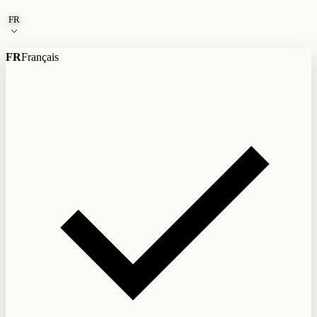
Aller au contenu
FR
FR
Français