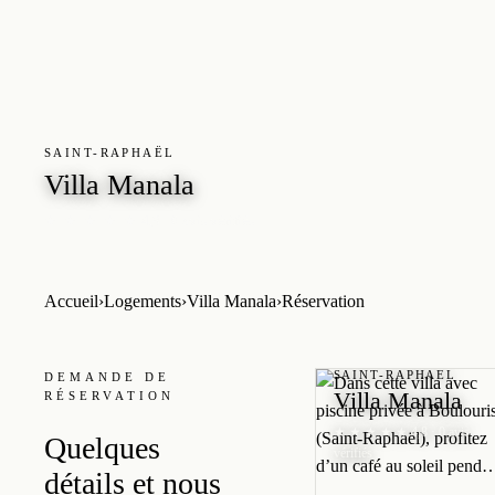
SAINT-RAPHAËL
Villa Manala
4,8 · 0 avis vérifiés
★ ★ ★ ★ ★
Accueil
›
Logements
›
Villa Manala
›
Réservation
SAINT-RAPHAËL
DEMANDE DE
Villa Manala
RÉSERVATION
★ ★ ★ ★ ★
4,8 · 0 avis
Quelques
vérifiés
détails et nous