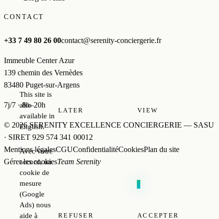
CONTACT
+33 7 49 80 26 00
contact@serenity-conciergerie.fr
Immeuble Center Azur
139 chemin des Vernèdes
83480 Puget-sur-Argens
This site is
7j/7 · 8h–20h
also
LATER
VIEW
available in
© 2026 SERENITY EXCELLENCE CONCIERGERIE — SASU
English.
· SIRET 929 574 341 00012
Mentions légales
CGU
Confidentialité
Cookies
Plan du site
Avec votre
Gérer les cookies
Team Serenity
accord, un
cookie de
mesure
PowerH
0
st
Site créé par
(Google
Ads) nous
aide à
REFUSER
ACCEPTER