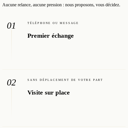
Aucune relance, aucune pression : nous proposons, vous décidez.
01
TÉLÉPHONE OU MESSAGE
Premier échange
Un appel ou un message. Vous nous racontez votre bien, son
histoire, et ce qui compte pour vous.
02
SANS DÉPLACEMENT DE VOTRE PART
Visite sur place
Déborah se déplace pour voir la maison et échanger sur vos
attentes et votre rythme d'occupation.