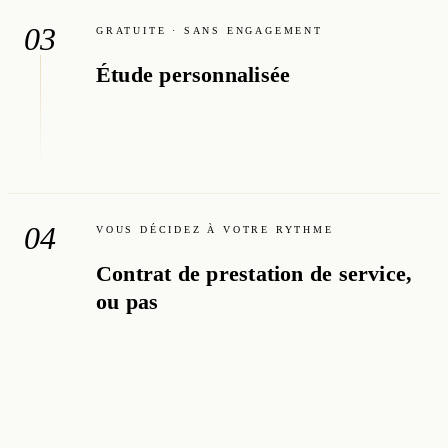
03
GRATUITE · SANS ENGAGEMENT
Étude personnalisée
Un dossier vous est remis sous quelques jours : formule
recommandée, estimatif de revenus, sans engagement.
04
VOUS DÉCIDEZ À VOTRE RYTHME
Contrat de prestation de service,
ou pas
Si nous travaillons ensemble, l'entrée se fait simplement, en
accord avec votre saison à venir.