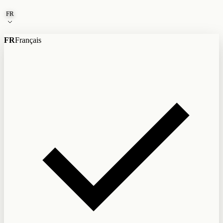
Aller au contenu
FR
FR
Français