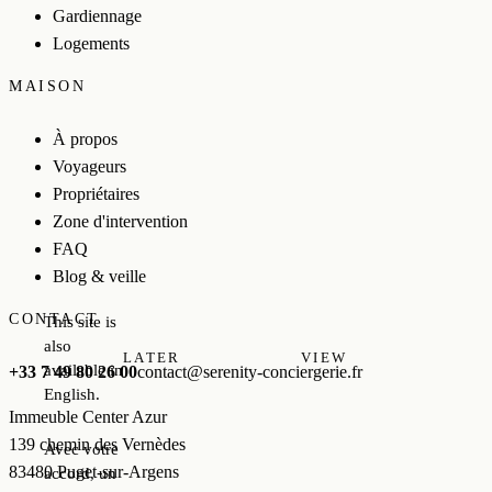
Gardiennage
Logements
MAISON
À propos
Voyageurs
Propriétaires
Zone d'intervention
FAQ
Blog & veille
CONTACT
This site is
also
LATER
VIEW
available in
+33 7 49 80 26 00
contact@serenity-conciergerie.fr
English.
Immeuble Center Azur
139 chemin des Vernèdes
Avec votre
83480 Puget-sur-Argens
accord, un