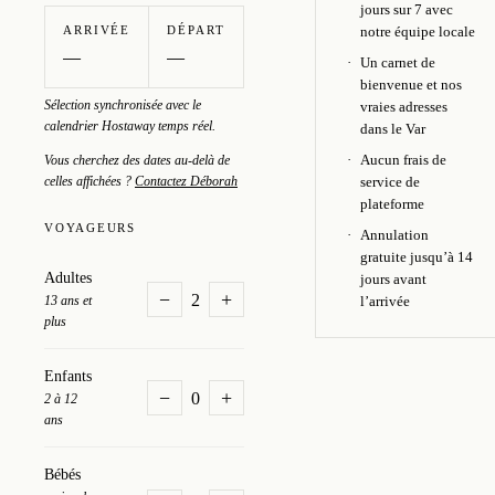
jours sur 7 avec
notre équipe locale
ARRIVÉE
DÉPART
Un carnet de
bienvenue et nos
Sélection synchronisée avec le
vraies adresses
calendrier Hostaway temps réel.
dans le Var
Aucun frais de
Vous cherchez des dates au-delà de
service de
celles affichées ?
Contactez Déborah
plateforme
VOYAGEURS
Annulation
gratuite jusqu’à 14
Adultes
jours avant
−
+
2
l’arrivée
13 ans et
plus
Enfants
−
+
0
2 à 12
ans
Bébés