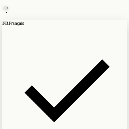
Aller au contenu
FR
FR
Français