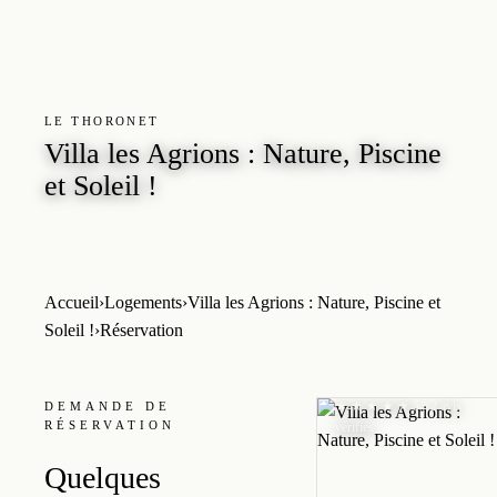
LE THORONET
Villa les Agrions : Nature, Piscine
et Soleil !
5 · 2 avis vérifiés
★ ★ ★ ★ ★
LE THORONET
Villa les
Accueil
›
Logements
›
Villa les Agrions : Nature, Piscine et
Agrions :
Soleil !
›
Réservation
Nature, Piscine
et Soleil !
★ ★ ★ ★ ★
5 · 2 avis
DEMANDE DE
RÉSERVATION
vérifiés
Quelques