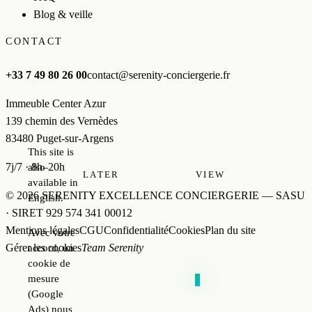
Blog & veille
CONTACT
+33 7 49 80 26 00
contact@serenity-conciergerie.fr
Immeuble Center Azur
139 chemin des Vernèdes
83480 Puget-sur-Argens
This site is
7j/7 · 8h–20h
also
LATER
VIEW
available in
© 2026 SERENITY EXCELLENCE CONCIERGERIE — SASU
English.
· SIRET 929 574 341 00012
Mentions légales
CGU
Confidentialité
Cookies
Plan du site
Avec votre
Gérer les cookies
Team Serenity
accord, un
cookie de
mesure
PowerH
0
st
Site créé par
(Google
Ads) nous