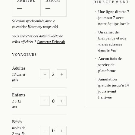
ARRIVÉE
DÉPART
DIRECTEMENT
Une ligne directe 7
jours sur 7 avec
Sélection synchronisée avec le
notre équipe locale
calendrier Hostaway temps réel.
Un carnet de
Vous cherchez des dates au-delà de
bienvenue et nos
celles affichées ?
Contactez Déborah
vraies adresses
dans le Var
VOYAGEURS
Aucun frais de
service de
Adultes
plateforme
−
+
2
13 ans et
Annulation
plus
gratuite jusqu’à 14
jours avant
Enfants
l’arrivée
−
+
0
2 à 12
ans
Bébés
moins de
−
+
0
2 ans, lit