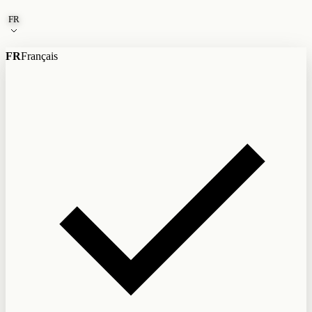
Aller au contenu
FR
FR
Français