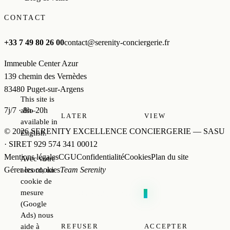
CONTACT
+33 7 49 80 26 00
contact@serenity-conciergerie.fr
Immeuble Center Azur
139 chemin des Vernèdes
83480 Puget-sur-Argens
This site is
7j/7 · 8h–20h
also
LATER
VIEW
available in
© 2026 SERENITY EXCELLENCE CONCIERGERIE — SASU
English.
· SIRET 929 574 341 00012
Mentions légales
CGU
Confidentialité
Cookies
Plan du site
Avec votre
Gérer les cookies
Team Serenity
accord, un
cookie de
mesure
PowerH
0
st
Site créé par
(Google
Ads) nous
aide à
REFUSER
ACCEPTER