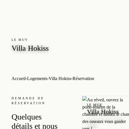
LE MUY
Villa Hokiss
4,8 · 10 avis vérifiés
★ ★ ★ ★ ★
Accueil
›
Logements
›
Villa Hokiss
›
Réservation
DEMANDE DE
RÉSERVATION
LE MUY
Villa Hokiss
Quelques
★ ★ ★ ★ ★
4,8 · 10 avis
détails et nous
vérifiés