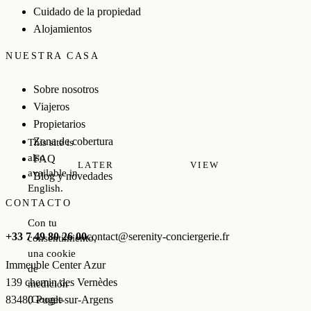
Cuidado de la propiedad
Alojamientos
NUESTRA CASA
Sobre nosotros
Viajeros
Propietarios
Zona de cobertura
This site is
also
FAQ
LATER
VIEW
available in
Blog y novedades
English.
CONTACTO
Con tu
+33 7 49 80 26 00
contact@serenity-conciergerie.fr
consentimiento,
una cookie
Immeuble Center Azur
de
139 chemin des Vernèdes
medición
(Google
83480 Puget-sur-Argens