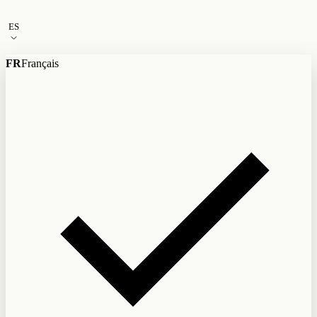
Ir al contenido
ES
FR
Français