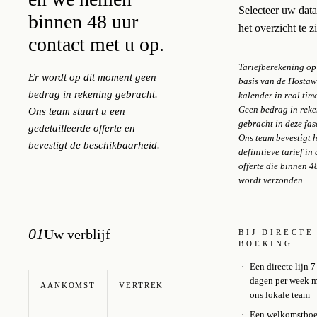
Selecteer uw dat
binnen 48 uur
het overzicht te z
contact met u op.
Tariefberekening op
Er wordt op dit moment geen
basis van de Hostaw
bedrag in rekening gebracht.
kalender in real tim
Geen bedrag in rek
Ons team stuurt u een
gebracht in deze fas
gedetailleerde offerte en
Ons team bevestigt 
bevestigt de beschikbaarheid.
definitieve tarief in
offerte die binnen 4
wordt verzonden.
01
Uw verblijf
BIJ DIRECTE
BOEKING
Een directe lijn 7
dagen per week 
AANKOMST
VERTREK
ons lokale team
Een welkomstboe