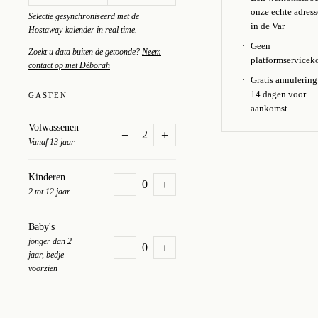
onze echte adres
Selectie gesynchroniseerd met de
in de Var
Hostaway-kalender in real time.
Geen
Zoekt u data buiten de getoonde?
Neem
platformservicek
contact op met Déborah
Gratis annulering
14 dagen voor
GASTEN
aankomst
Volwassenen
−
+
2
Vanaf 13 jaar
Kinderen
−
+
0
2 tot 12 jaar
Baby's
jonger dan 2
−
+
0
jaar, bedje
voorzien