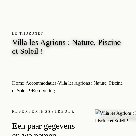
LE THORONET
Villa les Agrions : Nature, Piscine
et Soleil !
5 · 2 geverifieerde beoordelingen
★ ★ ★ ★ ★
LE THORONET
Home
›
Accommodaties
›
Villa les Agrions : Nature, Piscine
Villa les Agr
et Soleil !
›
Reservering
: Nature, Pis
et Soleil !
★ ★ ★ ★ ★
5 · 2
RESERVERINGSVERZOEK
geverifieerde beoordelin
Een paar gegevens
en we nemen