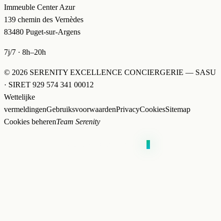
Immeuble Center Azur
139 chemin des Vernèdes
83480 Puget-sur-Argens
7j/7 · 8h–20h
© 2026 SERENITY EXCELLENCE CONCIERGERIE — SASU
· SIRET 929 574 341 00012
Wettelijke
vermeldingen
Gebruiksvoorwaarden
Privacy
Cookies
Sitemap
Cookies beheren
Team Serenity
PowerH
0
st
Site gemaakt door