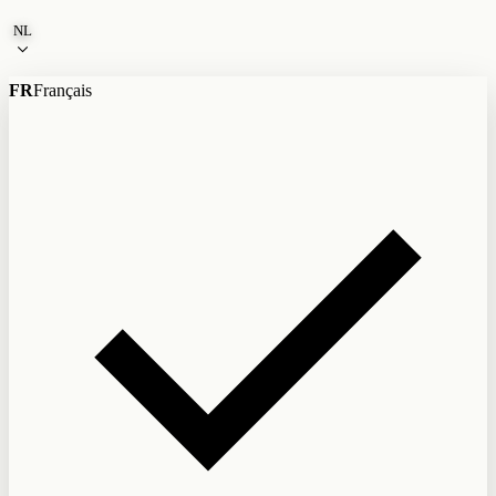
Naar de inhoud
NL
FR
Français