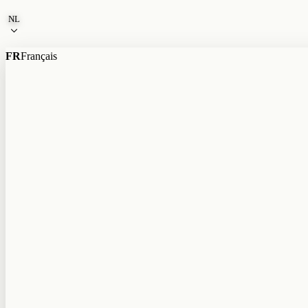
Naar de inhoud
NL
FR
Français