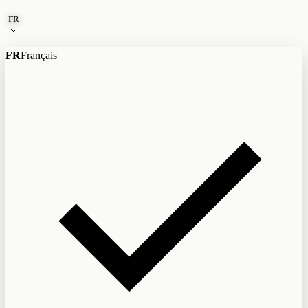
Aller au contenu
FR
FR
Français