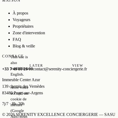
MAISON
À propos
Voyageurs
Propriétaires
Zone d'intervention
FAQ
Blog & veille
CONTACT
This site is
also
LATER
VIEW
available in
+33 7 49 80 26 00
contact@serenity-conciergerie.fr
English.
Immeuble Center Azur
139 chemin des Vernèdes
Avec votre
83480 Puget-sur-Argens
accord, un
cookie de
7j/7 · 8h–20h
mesure
(Google
© 2026 SERENITY EXCELLENCE CONCIERGERIE — SASU
Ads) nous