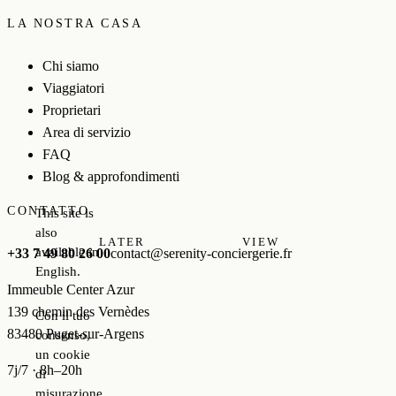
LA NOSTRA CASA
Chi siamo
Viaggiatori
Proprietari
Area di servizio
FAQ
Blog & approfondimenti
CONTATTO
This site is
also
LATER
VIEW
available in
+33 7 49 80 26 00
contact@serenity-conciergerie.fr
English.
Immeuble Center Azur
139 chemin des Vernèdes
Con il tuo
83480 Puget-sur-Argens
consenso,
un cookie
7j/7 · 8h–20h
di
misurazione