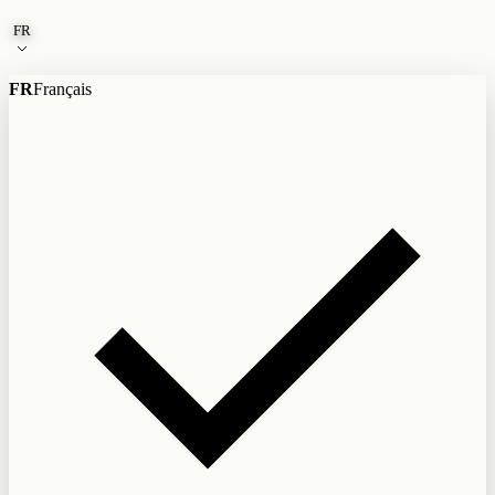
Aller au contenu
FR
FR
Français