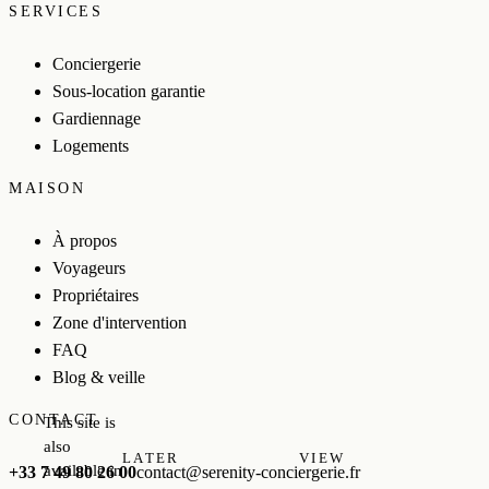
SERVICES
Conciergerie
Sous-location garantie
Gardiennage
Logements
MAISON
À propos
Voyageurs
Propriétaires
Zone d'intervention
FAQ
Blog & veille
CONTACT
This site is
also
LATER
VIEW
available in
+33 7 49 80 26 00
contact@serenity-conciergerie.fr