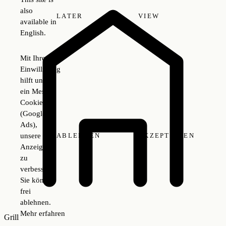
also
LATER
VIEW
available in
English.
Mit Ihrer
Einwilligung
hilft uns
ein Mess-
Cookie
(Google
Ads),
unsere
ABLEHNEN
AKZEPTIEREN
Anzeigen
zu
verbessern.
Sie können
frei
ablehnen.
Mehr erfahren
Grill