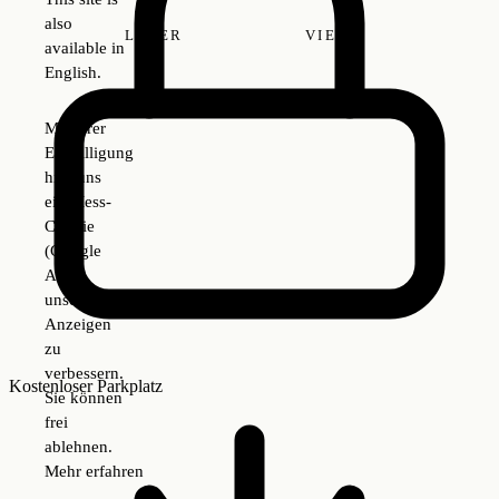
also
LATER
VIEW
available in
English.
Mit Ihrer
Einwilligung
hilft uns
ein Mess-
Cookie
(Google
Ads),
unsere
ABLEHNEN
AKZEPTIEREN
Anzeigen
zu
verbessern.
Kostenloser Parkplatz
Sie können
frei
ablehnen.
Mehr erfahren