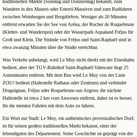
traditionellen Märkte (Sonntag und Donnerstag) bekannt, zum
Wandern in den Maures oder Esterel-Massiven und zum Radfahren
zwischen Weinbergen und Bergdörfern. Weniger als 20 Minuten
entfernt erwarten Sie der See von Aréna, der Rocher de Roquebrune
(Kletter- und Wanderspot) oder der Wasserpark Aqualand Fréjus für
Groß und Klein. Die Strände von Fréjus und Saint-Raphaël sind in
etwa zwanzig Minuten über die Straße erreichbar.
Was Verkehr anbelangt, wird Le Muy nicht direkt mit der Eisenbahn
bedient, aber der TGV-Bahnhof Saint-Raphaël-Valescure liegt 25
Autominuten entfernt. Mit dem Bus wird Le Muy von der Linie
ZOU! bedient (Haltestelle Rathaus oder Zentrum) und verbindet
Draguignan, Fréjus oder Roquebrune-sur-Argens; die nächste
Haltestelle ist etwa 2 km vom Anwesen entfernt, daher ist es besser,
für die meisten Fahrten mit dem Auto zu fahren.
Ein Wort zur Stadt: Le Muy, ein authentisches provenzalisches Dorf,
ist für seinen großen traditionellen Markt bekannt, einer der
lebendigsten des Département. Seine Geschichte ist geprägt von der