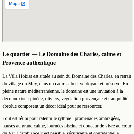
Le quartier — Le Domaine des Charles, calme et
Provence authentique
La Villa Hokiss est située au sein du Domaine des Charles, en retrait
du village du Muy, dans un cadre calme, verdoyant et préservé. En
pleine nature méditerranéenne, le domaine est une invitation à la
déconnexion : pinède, oliviers, végétation provençale et tranquillité
absolue composent un décor idéal pour se ressourcer.
Tout est réuni pour ralentir le rythme : promenades ombragées,
pauses au grand calme, journées piscine et douceur de vivre au cœur
du Var. L’ambiance y est paisible, sécurisante et confidentielle —