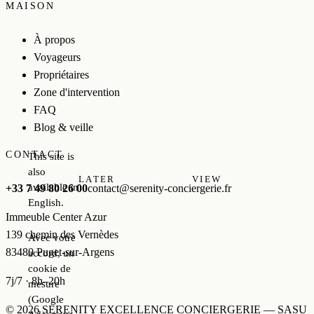
MAISON
À propos
Voyageurs
Propriétaires
Zone d'intervention
FAQ
Blog & veille
CONTACT
This site is
also
LATER
VIEW
available in
+33 7 49 80 26 00
contact@serenity-conciergerie.fr
English.
Immeuble Center Azur
139 chemin des Vernèdes
Avec votre
83480 Puget-sur-Argens
accord, un
cookie de
7j/7 · 8h–20h
mesure
(Google
© 2026 SERENITY EXCELLENCE CONCIERGERIE — SASU