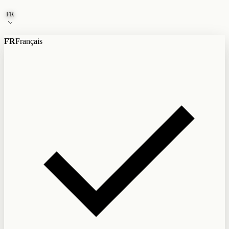
Aller au contenu
FR
FR
Français