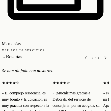
Microondas
VER LOS 26 SERVICIOS
Reseñas
1
/
2
Se han alojado con nosotros.
★★★★☆
★★★★☆
★★
« El complejo residencial es
« ¡Muchísimas gracias a
« Pa
muy bonito y la ubicación es
Déborah, del servicio de
mi hi
muy práctica con respecto a la
conserjería, por su acogida, su
Apar