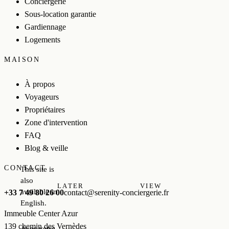
Conciergerie
Sous-location garantie
Gardiennage
Logements
MAISON
À propos
Voyageurs
Propriétaires
Zone d'intervention
FAQ
Blog & veille
CONTACT
This site is
also
LATER
VIEW
available in
+33 7 49 80 26 00
contact@serenity-conciergerie.fr
English.
Immeuble Center Azur
139 chemin des Vernèdes
Avec votre