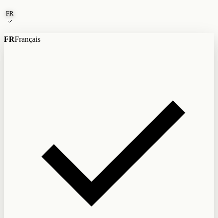
Aller au contenu
FR
FR
Français